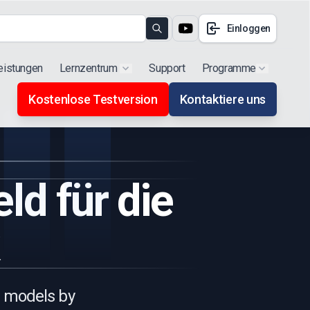
Einloggen
Search
eistungen
Lernzentrum
Support
Programme
Show submenu for "Products"
Show subm
Kostenlose Testversion
Kontaktiere uns
d für die
D models by