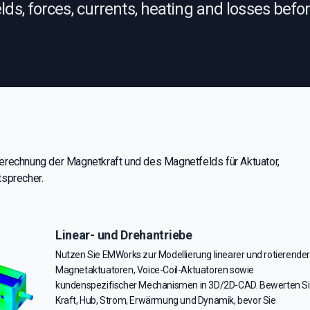
ds, forces, currents, heating and losses befo
erechnung der Magnetkraft und des Magnetfelds für Aktuator,
tsprecher.
Linear- und Drehantriebe
Nutzen Sie EMWorks zur Modellierung linearer und rotierende
Magnetaktuatoren, Voice-Coil-Aktuatoren sowie
kundenspezifischer Mechanismen in 3D/2D-CAD. Bewerten S
Kraft, Hub, Strom, Erwärmung und Dynamik, bevor Sie