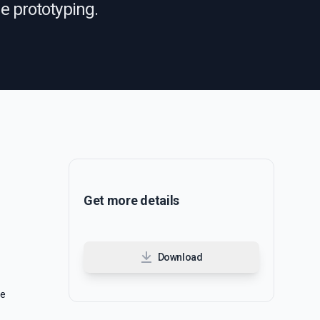
re prototyping.
Get more details
Download
r
ie