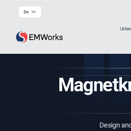
De
Unte
Magnetkr
Design and