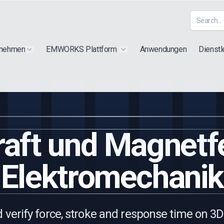
rnehmen
EMWORKS Plattform
Anwendungen
Dienstl
Show submenu for "Extra"
Show submenu for "Products"
aft und Magnetfel
Elektromechanik
 verify force, stroke and response time on 3