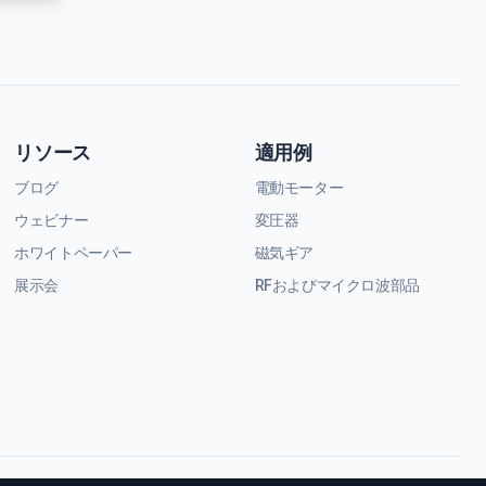
リソース
適用例
ブログ
電動モーター
ウェビナー
変圧器
ホワイトペーパー
磁気ギア
展示会
RFおよびマイクロ波部品