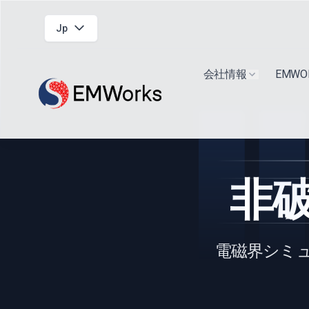
Jp
会社情報
EMW
Show submen
非
電磁界シミュ