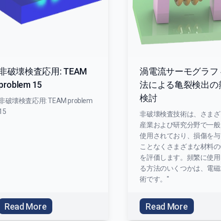
非破壊検査応用: TEAM
渦電流サーモグラフ
problem 15
法による亀裂検出の
検討
非破壊検査応用: TEAM problem
15
非破壊検査技術は、さまざ
産業および研究分野で一般
使用されており、損傷を与
ことなくさまざまな材料の
を評価します。頻繁に使用
る方法のいくつかは、電磁
術です。"
Read More
Read More