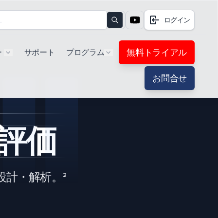
ログイン
Search
無料トライアル
ー
サポート
プログラム
Show submenu for "Products"
Show submenu for "Extra"
お問合せ
評価
設計・解析。²