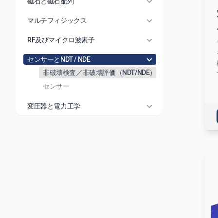
磁石と磁石配列
マルチフィジックス
RF及びマイクロ波素子
センサーとNDT / NDE
非破壊検査／非破壊評価（NDT/NDE）
センサー
変圧器と電力工学