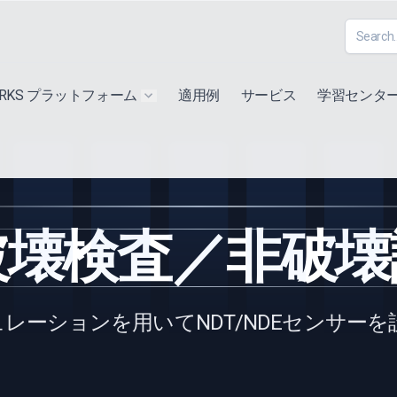
ORKS プラットフォーム
適用例
サービス
学習センタ
u for "Extra"
Show submenu for "Products"
破壊検査／非破壊
レーションを用いてNDT/NDEセンサーを