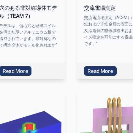
穴のある非対称導体モデ
交流電場測定
ル（TEAM 7）
交流電流場測定（ACFM）
鉄および非鉄金属の表面に
モデルは、偏心穴と励磁コイル
及ぶ亀裂の非破壊検出およ
を備えた厚いアルミニウム板で
イズ推定を可能にする電磁
構成されています。非対称なの
です。"
で構造全体がモデル化されます"
Read More
Read More