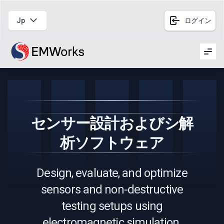
Jp
ログイン
Men
センサー設計およびシ解
析ソフトウェア
Design, evaluate, and optimize
sensors and non-destructive
testing setups using
electromagnetic simulation.