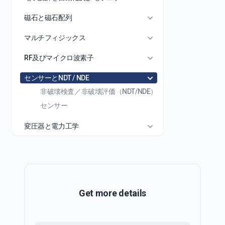
磁石と磁石配列
マルチフィジックス
RF及びマイクロ波素子
センサーとNDT / NDE
非破壊検査／非破壊評価（NDT/NDE）
センサー
変圧器と電力工学
Get more details