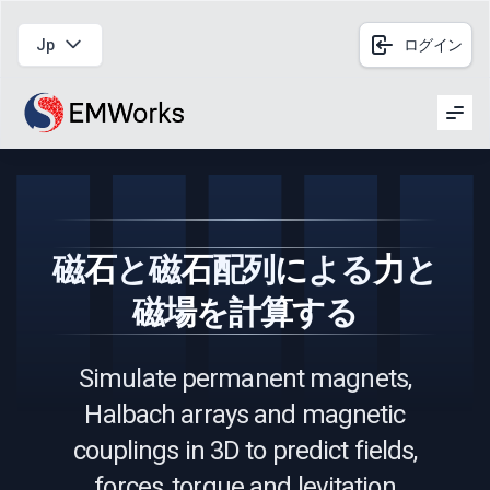
Jp
ログイン
Men
磁石と磁石配列による力と
磁場を計算する
Simulate permanent magnets,
Halbach arrays and magnetic
couplings in 3D to predict fields,
forces, torque and levitation