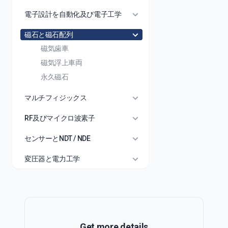
電子設計を自動化及び電子工学
磁石と磁石配列
磁気歯車
磁気浮上車両
永久磁石
マルチフィジックス
RF及びマイクロ波素子
センサーとNDT / NDE
変圧器と電力工学
Get more details