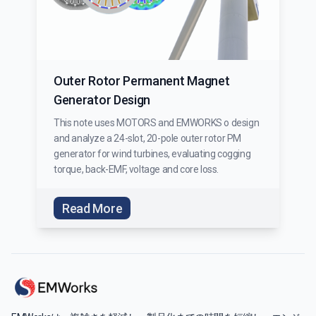
Outer Rotor Permanent Magnet
Generator Design
This note uses MOTORS and EMWORKS o design
and analyze a 24-slot, 20-pole outer rotor PM
generator for wind turbines, evaluating cogging
torque, back-EMF, voltage and core loss.
Read More