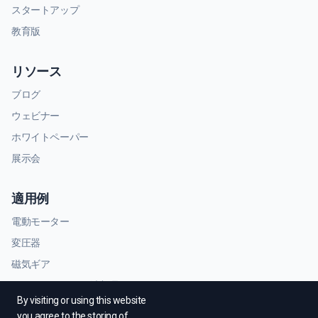
スタートアップ
教育版
リソース
ブログ
ウェビナー
ホワイトペーパー
展示会
適用例
電動モーター
変圧器
磁気ギア
RFおよびマイクロ波部品
By visiting or using this website
you agree to the storing of