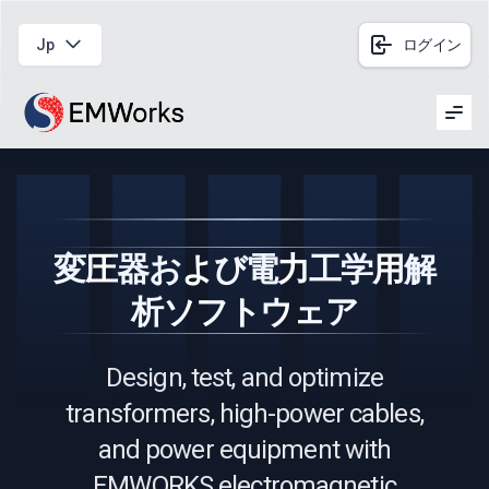
Jp
ログイン
Men
変圧器および電力工学用解
析ソフトウェア
Design, test, and optimize
transformers, high-power cables,
and power equipment with
EMWORKS electromagnetic