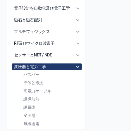
電子設計を自動化及び電子工学
磁石と磁石配列
マルチフィジックス
RF及びマイクロ波素子
センサーとNDT / NDE
変圧器と電力工学
バスバー
導体と抵抗
高電力ケーブル
誘導加熱
誘電体
変圧器
無線送電