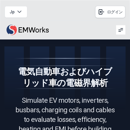
Jp
ログイン
Men
電気自動車およびハイブ
リッド車の電磁界解析
Simulate EV motors, inverters,
busbars, charging coils and cables
to evaluate losses, efficiency,
heating and EMI before building