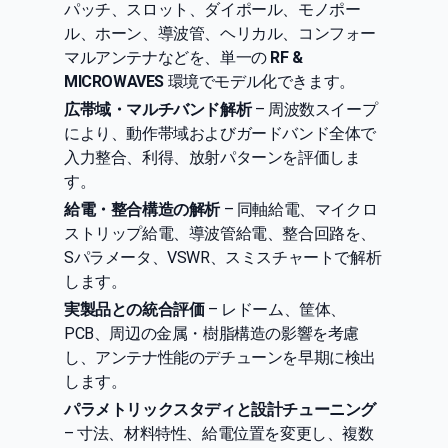
パッチ、スロット、ダイポール、モノポー
ル、ホーン、導波管、ヘリカル、コンフォー
マルアンテナなどを、単一の
RF &
MICROWAVES
環境でモデル化できます。
広帯域・マルチバンド解析
– 周波数スイープ
により、動作帯域およびガードバンド全体で
入力整合、利得、放射パターンを評価しま
す。
給電・整合構造の解析
– 同軸給電、マイクロ
ストリップ給電、導波管給電、整合回路を、
Sパラメータ、VSWR、スミスチャートで解析
します。
実製品との統合評価
– レドーム、筐体、
PCB、周辺の金属・樹脂構造の影響を考慮
し、アンテナ性能のデチューンを早期に検出
します。
パラメトリックスタディと設計チューニング
– 寸法、材料特性、給電位置を変更し、複数