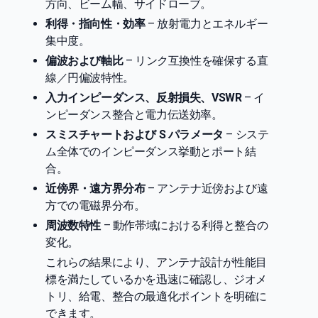
方向、ビーム幅、サイドローブ。
利得・指向性・効率
– 放射電力とエネルギー
集中度。
偏波および軸比
– リンク互換性を確保する直
線／円偏波特性。
入力インピーダンス、反射損失、VSWR
– イ
ンピーダンス整合と電力伝送効率。
スミスチャートおよび S パラメータ
– システ
ム全体でのインピーダンス挙動とポート結
合。
近傍界・遠方界分布
– アンテナ近傍および遠
方での電磁界分布。
周波数特性
– 動作帯域における利得と整合の
変化。
これらの結果により、アンテナ設計が性能目
標を満たしているかを迅速に確認し、ジオメ
トリ、給電、整合の最適化ポイントを明確に
できます。