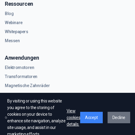
Ressourcen
Blog
Webinare
Whitepapers
Messen
Anwendungen
Elektromotoren
Transformatoren
Magnetische Zahnräder
RF- und Mikrowellenkomponenten
By visiting or using this website
you agree to the storing of
View
cookies on your device to
cookies
Accept
Decline
enhance site navigation, analyze
details.
site usage, and assist in our
© EMWorks Inc. Alle Rechte vorbehalten.
marketing efforts.