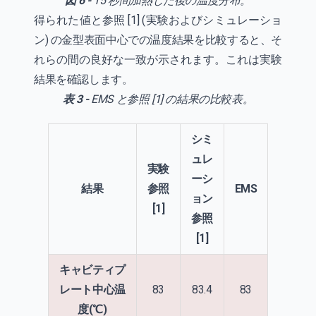
図 6 -
15 秒間加熱した後の温度分布。
得られた値と参照 [1] (実験およびシミュレーショ
ン) の金型表面中心での温度結果を比較すると、そ
れらの間の良好な一致が示されます。これは実験
結果を確認します。
表 3 -
EMS と参照 [1] の結果の比較表。
シミ
ュレ
実験
ーシ
結果
参照
EMS
ョン
[1]
参照
[1]
キャビティプ
レート中心温
83
83.4
83
度(℃)