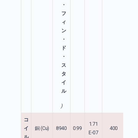
)
コ
1.71
イ
銅 (Cu)
8940
0.99
400
39
E-07
ル