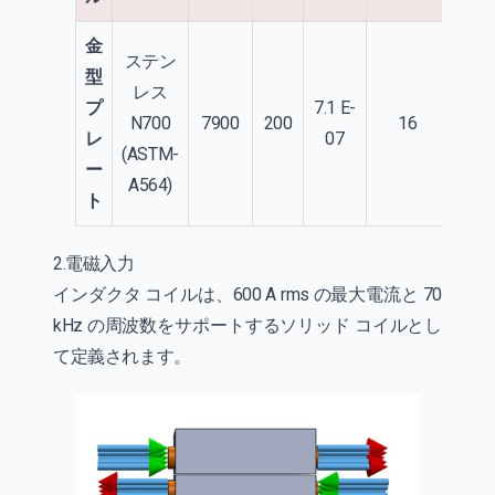
金
ステン
型
レス
プ
7.1 E-
N700
7900
200
16
47
レ
07
(ASTM-
ー
A564)
ト
2.電磁入力
インダクタ コイルは、600 A rms の最大電流と 70
kHz の周波数をサポートするソリッド コイルとし
て定義されます。