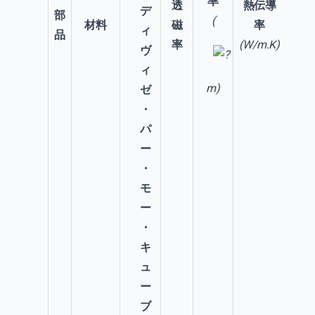
率
透
熱伝導
比
部
(
材料
磁
率
品
率
(W/m.K)
(J/K
m)