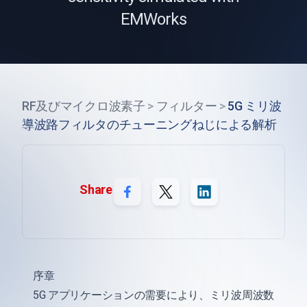
EMWorks
RF及びマイクロ波素子
>
フィルター
>
5G ミリ波
導波路フィルタのチューニングねじによる解析
Share
序章
5G アプリケーションの需要により、ミリ波周波数