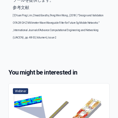
ツールを提供します。
参考文献
[1]
Yuan Ping Lim ,Cheab Sovuthy ,Peng Wen Wong , (2018 ) " Design and Validation
Of A 28 GHZ Millimeter-Wave Waveguide Filter for Future 5g Mobile Networks "
, International Journal of Advance Computational Engineering and Networking
(IJACEN) , pp. 48-50, Volume-6, Issue-2
You might be interested in
Webinar