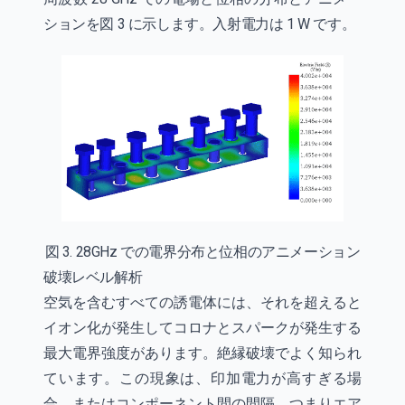
ションを図 3 に示します。入射電力は 1 W です。
図 3. 28GHz での電界分布と位相のアニメーション
破壊レベル解析
空気を含むすべての誘電体には、それを超えると
イオン化が発生してコロナとスパークが発生する
最大電界強度があります。絶縁破壊でよく知られ
ています。この現象は、印加電力が高すぎる場
合、またはコンポーネント間の間隔、つまりエア