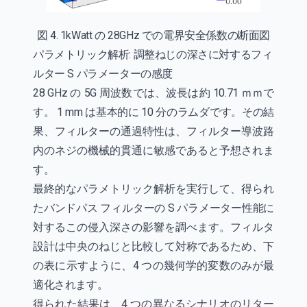
図 4. 1kWatt の 28GHz での電界安全係数の断面図
パラメトリック解析: 調整ねじの深さに対するフィ
ルター S パラメーターの感度
28 GHz の 5G 周波数では、波長は約 10.71 ｍｍで
す。 1 mm は基本的に 10 分のラムダです。その結
果、フィルターの通過特性は、フィルター導波路
内のネジの機械的貫通に敏感であると予想されま
す。
最終的なパラメトリック解析を実行して、得られ
たバンドパス フィルターの S パラメーター性能に
対するこの侵入深さの影響を調べます。フィルタ
設計は中央のねじと比較して対称であるため、下
の表に示すように、4 つの幾何学的変数のみが最
適化されます。
得られた結果は、4 つの異なるシナリオのリター