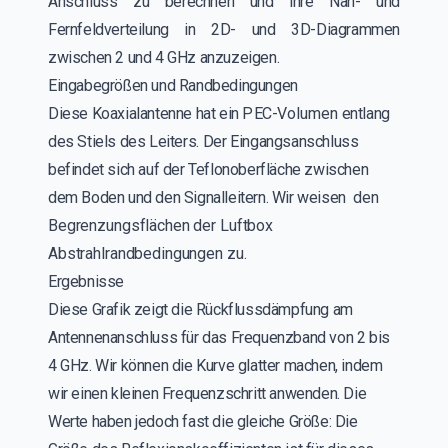
Anschluss zu berechnen und ihre Nah- und
Fernfeldverteilung in 2D- und 3D-Diagrammen
zwischen 2 und 4 GHz anzuzeigen.
Eingabegrößen und Randbedingungen
Diese Ko
axialantenne
hat
ein
P
EC
-
Volumen
entlang
des Stiels des Leiters
.
Der Eingangsanschluss
befindet sich auf der Teflonoberfläche zwischen
dem Boden und den Signalleitern.
Wir weisen
den
Begrenzungsflächen der Luftbox
Abstrahlrandbedingungen
zu.
Ergebnisse
Diese Grafik zeigt die Rückflussdämpfung am
Antennenanschluss für das Frequenzband von 2 bis
4 GHz. Wir können die Kurve glatter machen, indem
wir einen kleinen Frequenzschritt anwenden. Die
Werte haben jedoch fast die gleiche Größe: Die