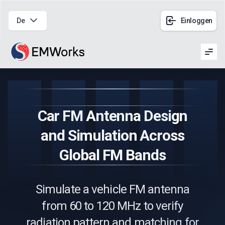
De
Einloggen
Men
Car FM Antenna Design
and Simulation Across
Global FM Bands
Simulate a vehicle FM antenna
from 60 to 120 MHz to verify
radiation pattern and matching for