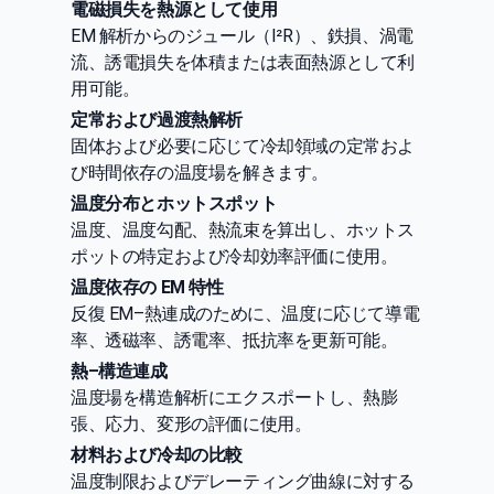
電磁損失を熱源として使用
EM 解析からのジュール（I²R）、鉄損、渦電
流、誘電損失を体積または表面熱源として利
用可能。
定常および過渡熱解析
固体および必要に応じて冷却領域の定常およ
び時間依存の温度場を解きます。
温度分布とホットスポット
温度、温度勾配、熱流束を算出し、ホットス
ポットの特定および冷却効率評価に使用。
温度依存の EM 特性
反復 EM–熱連成のために、温度に応じて導電
率、透磁率、誘電率、抵抗率を更新可能。
熱–構造連成
温度場を構造解析にエクスポートし、熱膨
張、応力、変形の評価に使用。
材料および冷却の比較
温度制限およびデレーティング曲線に対する