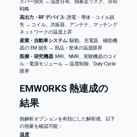
スバー損失 → 温度分布、熱暴走リスク、冷却
戦略
高出力・RF デバイス:
誘電・導体・コイル損
失 → コイル、共振器、アンテナ、マッチング
ネットワークの温度上昇
産業・自動車システム:
駆動、充電器、補助機
器の EM 損失 → 部品・筐体の温度限界
医療・研究機器:
MRI、NMR、実験機器のコイ
ル・電源モジュール → 温度制御、Duty-Cycle
限界
EMWORKS 熱連成の
結果
熱解析オプションを有効にした解析後、以下
の熱量を確認可能：
温度