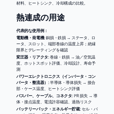
材料、ヒートシンク、冷却構成の比較。
熱連成の用途
代表的な使用例：
電動機・発電機:
銅損・鉄損 → ステータ、ロ
ータ、スロット、端部巻線の温度上昇；絶縁
限界とデレーティングを確認
変圧器・リアクタ:
巻線・鉄損 → 油／空気温
度、ホットスポット評価、冷却設計、寿命予
測
パワーエレクトロニクス（インバータ・コン
バータ・整流器）:
半導体・導体損失 → 接合
部・ケース温度、ヒートシンク評価
バスバー、ケーブル、コネクタ:
I²R 損失 → 導
体・接点温度、電流許容確認、過熱リスク
バッテリーパック・エネルギー貯蔵:
セル・バ