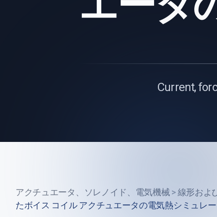
エータ
Current, for
アクチュエータ、ソレノイド、電気機械
>
線形およ
たボイス コイル アクチュエータの電気熱シミュレ