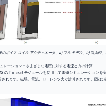
象のボイス コイル アクチュエータ、a) フル モデル、b) 断面図、
ミュレーション – さまざまな電圧に対する電流と力の計算
 の Transient モジュールを使用して電磁シミュレーショ
が供給されます。磁場、電流、ローレンツ力が計算されます。図2に