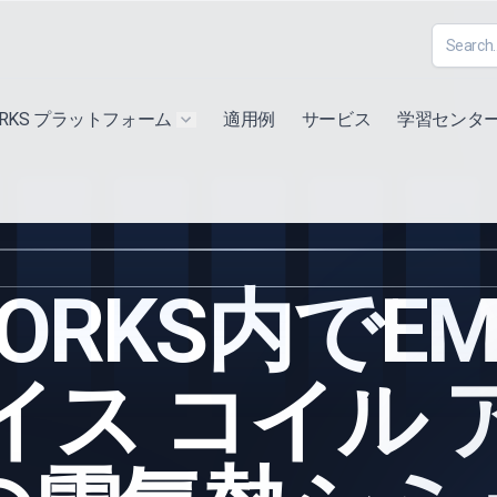
ORKS プラットフォーム
適用例
サービス
学習センタ
u for "Extra"
Show submenu for "Products"
WORKS内で
イス コイル 