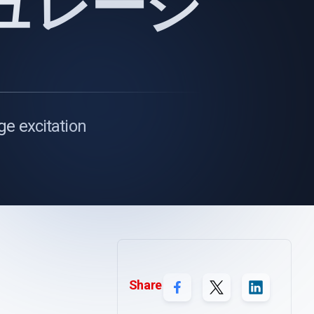
ュレーシ
ge excitation
Share