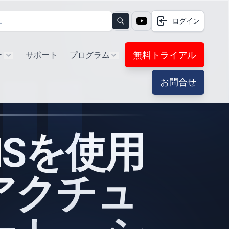
ログイン
Search
無料トライアル
ー
サポート
プログラム
Show submenu for "Products"
Show submenu for "Extra"
お問合せ
EMSを使用
アクチュ