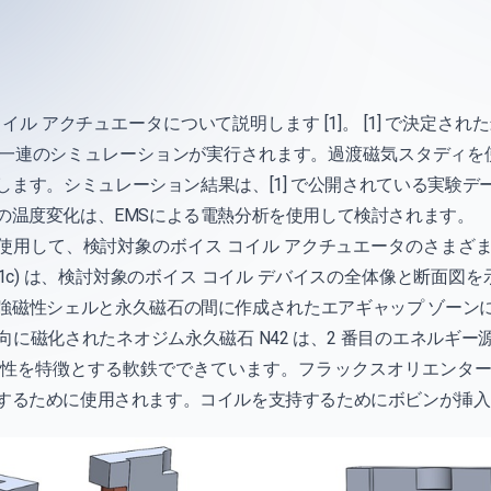
ル アクチュエータについて説明します [1]。 [1] で決定さ
一連のシミュレーションが実行されます。過渡磁気スタディを使
します。シミュレーション結果は、[1] で公開されている実験デ
の温度変化は、EMSによる電熱分析を使用して検討されます。
RKS を使用して、検討対象のボイス コイル アクチュエータのさ
)、1c) は、検討対象のボイス コイル デバイスの全体像と断面図
強磁性シェルと永久磁石の間に作成されたエアギャップ ゾーン
に磁化されたネオジム永久磁石 N42 は、2 番目のエネルギ
性を特徴とする軟鉄でできています。フラックスオリエンタ
するために使用されます。コイルを支持するためにボビンが挿入