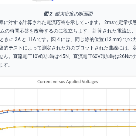
図 2 -
磁束密度の断面図
圧率に対する計算された電流応答を示しています。 2msで定常
ムの時間応答を改善するのに役立ちます。計算された電流は
れたときに 2A と 11A です。図 4 には、同じ静的位置 (12 mm
験的テストによって測定された力のプロットされた曲線には、
ん。直流電圧10V印加時は4.5N、直流電圧60V印加時は26N
ます。