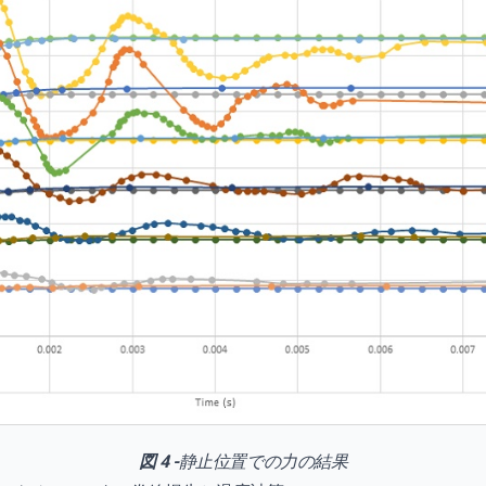
図 4 -
静止位置での力の結果