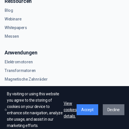
Ressourcen
Blog
Webinare
Whitepapers
Messen
Anwendungen
Elektromotoren
Transformatoren
Magnetische Zahnräder
RF- und Mikrowellenkomponenten
By visiting or using this website
you agree to the storing of
View
cookies on your device to
cookies
Accept
Decline
enhance site navigation, analyze
details.
site usage, and assist in our
© EMWorks Inc. Alle Rechte vorbehalten.
marketing efforts.