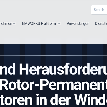
rnehmen
EMWORKS Plattform
Anwendungen
Dienstl
Show submenu for "Extra"
Show submenu for "Products"
und Herausforde
 Rotor-Permanen
toren in der Wind