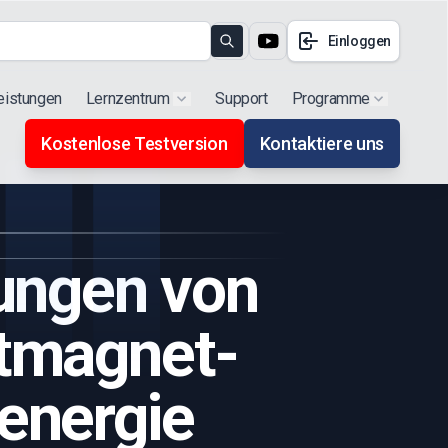
Einloggen
Search
eistungen
Lernzentrum
Support
Programme
Show submenu for "Products"
Show subm
Kostenlose Testversion
Kontaktiere uns
rungen von
tmagnet-
energie