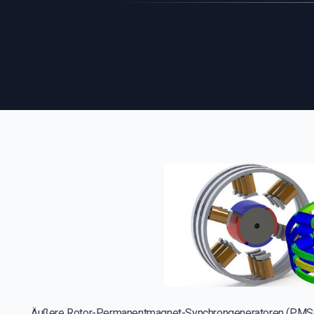
Äußere Rotor-Permanentmagnet-Synchrongeneratoren (PMSG