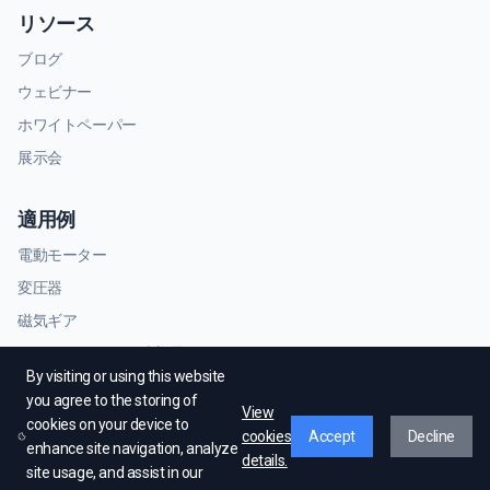
リソース
ブログ
ウェビナー
ホワイトペーパー
展示会
適用例
電動モーター
変圧器
磁気ギア
RFおよびマイクロ波部品
By visiting or using this website
you agree to the storing of
View
cookies on your device to
cookies
Accept
Decline
enhance site navigation, analyze
details.
site usage, and assist in our
© EMWorks Inc. 全著作権所有.