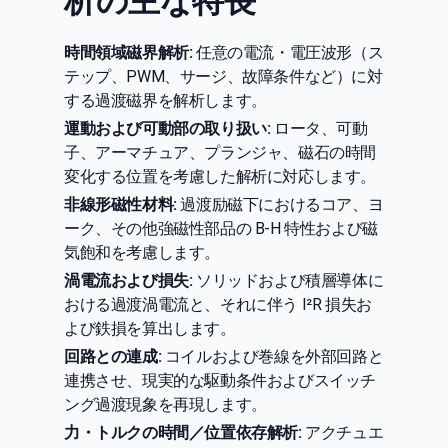
析の主な特長
時間領域磁界解析:
任意の電流・電圧波形（ス
テップ、PWM、サージ、故障条件など）に対
する過渡磁界を解析します。
運動および可動部の取り扱い:
ロータ、可動
子、アーマチュア、プランジャ、磁石の時間
変化する位置を考慮した解析に対応します。
非線形磁性材料:
過渡励磁下におけるコア、ヨ
ーク、その他強磁性部品の B-H 特性および磁
気飽和を考慮します。
渦電流および損失:
ソリッドおよび積層導体に
おける過渡渦電流と、それに伴う I²R 損失お
よび鉄損を算出します。
回路との連成:
コイルおよび巻線を外部回路と
連携させ、現実的な駆動条件およびスイッチ
ング過渡現象を再現します。
力・トルクの時間／位置依存解析:
アクチュエ