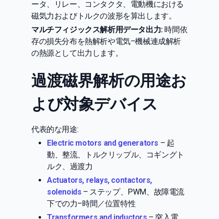
ータ、リレー、コンタクタ、電動機における
磁気力およびトルクの波形を算出します。
マルチフィジックス解析用データ出力:
時間依
存の損失分布を熱解析や電気–機械連成解析
の熱源として出力します。
過渡磁界解析の用途お
よび対象デバイス
代表的な用途:
Electric motors and generators
– 起
動、整流、トルクリップル、コギングト
ルク、過渡力
Actuators, relays, contactors,
solenoids
– ステップ、PWM、故障電流
下での力–時間／位置特性
Transformers and inductors
– 突入電