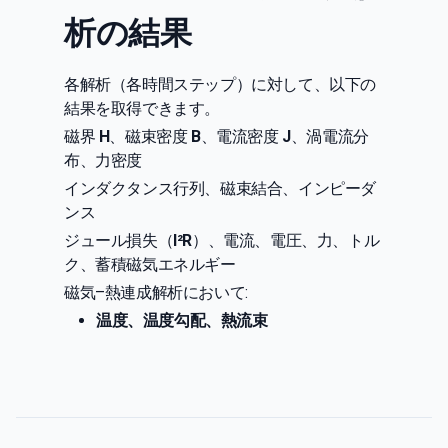
析の結果
各解析（各時間ステップ）に対して、以下の
結果を取得できます。
磁界
H
、磁束密度
B
、電流密度
J
、渦電流分
布、力密度
インダクタンス行列、磁束結合、インピーダ
ンス
ジュール損失（
I²R
）、電流、電圧、力、トル
ク、蓄積磁気エネルギー
磁気–熱連成解析において:
温度、温度勾配、熱流束