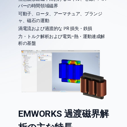
バーの時間領域磁界
可動子、ロータ、アーマチュア、プランジ
ャ、磁石の運動
渦電流および過渡的な I²R 損失・鉄損
力・トルク解析および電気–熱・運動連成解
析の基盤
EMWORKS 過渡磁界解