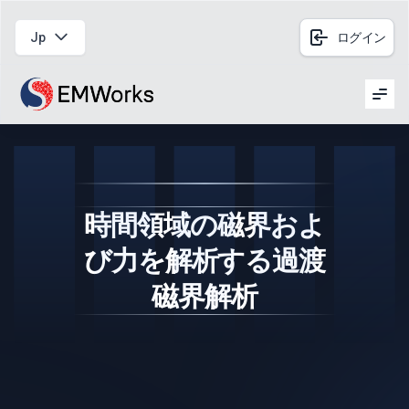
Jp
ログイン
Men
時間領域の磁界およ
び力を解析する過渡
磁界解析