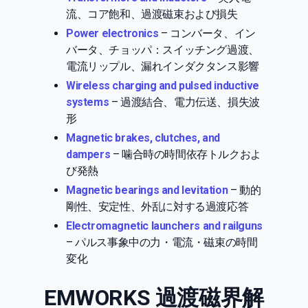
流、コア飽和、過渡磁束および損失
Power electronics
– コンバータ、イン
バータ、チョッパ：スイッチング過渡、
電流リップル、漏れインダクタンス影響
Wireless charging and pulsed inductive
systems
– 過渡結合、電力伝送、損失波
形
Magnetic brakes, clutches, and
dampers
– 噛合時の時間依存トルクおよ
び発熱
Magnetic bearings and levitation
– 動的
剛性、安定性、外乱に対する過渡応答
Electromagnetic launchers and railguns
– パルス事象中の力・電流・磁束の時間
変化
EMWORKS 過渡磁界解