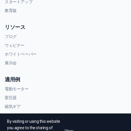
スタートアップ
教育版
リソース
ブログ
ウェビナー
ホワイトペーパー
展示会
適用例
電動モーター
変圧器
磁気ギア
RFおよびマイクロ波部品
By visiting or using this website
you agree to the storing of